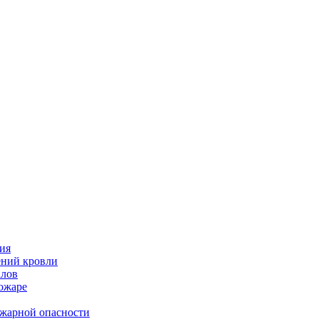
ия
ений кровли
алов
пожаре
ожарной опасности