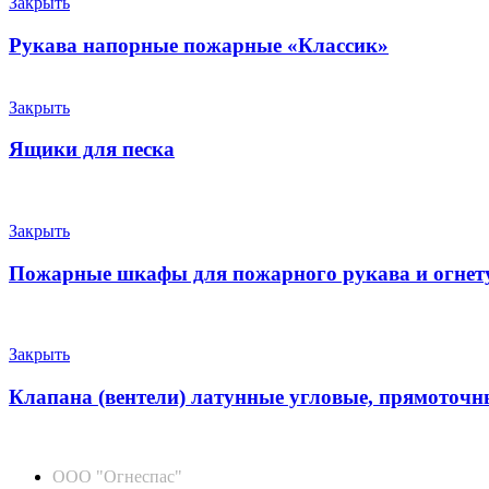
Закрыть
Рукава напорные пожарные «Классик»
Закрыть
Ящики для песка
Закрыть
Пожарные шкафы для пожарного рукава и огне
Закрыть
Клапана (вентели) латунные угловые, прямоточн
ООО "Огнеспас"