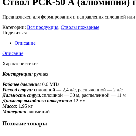
Ствол РСК-50 А (алюминий)
Предназначен для формирования и направления сплошной или р
Категории:
Вся продукция
,
Стволы пожарные
Поделиться
Описание
Описание
Характеристики:
Конструкция:
ручная
Рабочее давление:
0,6 МПа
Расход струи:
сплошной — 2,4 л/с, распыленной — 2 л/с
Дальность струи:
сплошной — 30 м, распыленной — 11 м
Диаметр выходного отверстия:
12 мм
Масса:
1,95 кг
Материал:
алюминий
Похожие товары