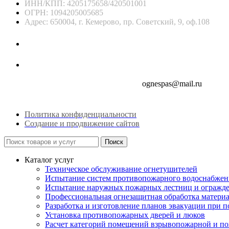
ИНН/КПП: 4205175658/420501001
ОГРН: 1094205005685
Адрес: 650004, г. Кемерово, пр. Советский, 9, оф.108
8 (3842) 45-25-67
8 (909) 513-84-09
ognespas@mail.ru
Политика конфиденциальности
Создание и продвижение сайтов
Поиск
Каталог услуг
Техническое обслуживание огнетушителей
Испытание систем противопожарного водоснабжен
Испытание наружных пожарных лестниц и огражд
Профессиональная огнезащитная обработка матери
Разработка и изготовление планов эвакуации при 
Установка противопожарных дверей и люков
Расчет категорий помещений взрывопожарной и п