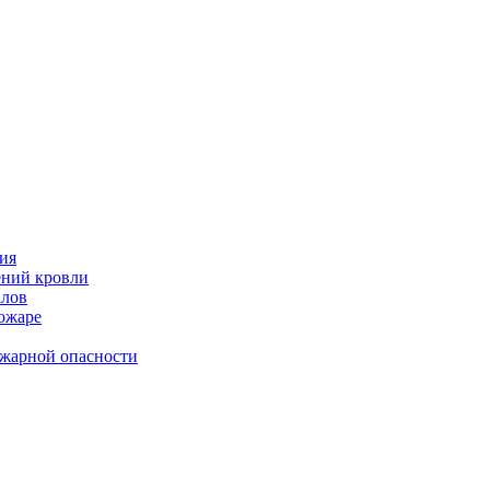
ия
ений кровли
алов
пожаре
ожарной опасности