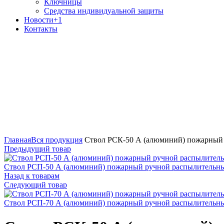
Ключницы
Средства индивидуальной защиты
Новости
+1
Контакты
Лицензия МЧС №6-Б/01148
Разрешение Ростехнадзора
Увеличить
Главная
Вся продукция
Ствол РСК-50 А (алюминий) пожарный
Предыдущий товар
Ствол РСП-50 А (алюминий) пожарный ручной распылительн
Назад к товарам
Следующий товар
Ствол РСП-70 А (алюминий) пожарный ручной распылительн