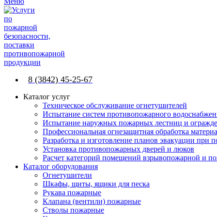
Меню
8 (3842) 45-25-67
Каталог услуг
Техническое обслуживание огнетушителей
Испытание систем противопожарного водоснабжен
Испытание наружных пожарных лестниц и огражд
Профессиональная огнезащитная обработка матери
Разработка и изготовление планов эвакуации при 
Установка противопожарных дверей и люков
Расчет категорий помещений взрывопожарной и п
Каталог оборудования
Огнетушители
Шкафы, щиты, ящики для песка
Рукава пожарные
Клапана (вентили) пожарные
Стволы пожарные