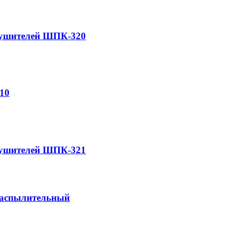
тушителей ШПК-320
10
тушителей ШПК-321
распылительный