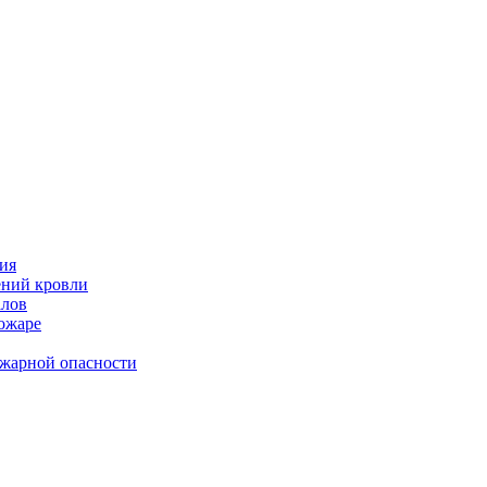
ия
ений кровли
алов
пожаре
ожарной опасности