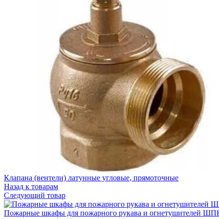
Клапана (вентели) латунные угловые, прямоточные
Назад к товарам
Следующий товар
Пожарные шкафы для пожарного рукава и огнетушителей ШП