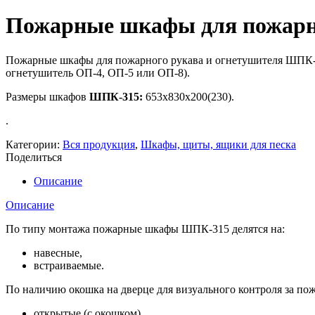
Пожарные шкафы для пожарн
Пожарные шкафы для пожарного рукава и огнетушителя ШПК-315
огнетушитель ОП-4, ОП-5 или ОП-8).
Размеры шкафов
ШПК-315:
653х830х200(230).
.
Категории:
Вся продукция
,
Шкафы, щиты, ящики для песка
Поделиться
Описание
Описание
По типу монтажа пожарные шкафы ШПК-315 делятся на:
навесные,
встраиваемые.
По наличию окошка на дверце для визуального контроля за 
открытые (с окошком),