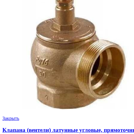
Закрыть
Клапана (вентели) латунные угловые, прямоточн