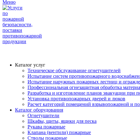
Меню
Каталог услуг
Техническое обслуживание огнетушителей
Испытание систем противопожарного водоснабжен
Испытание наружных пожарных лестниц и огражд
Профессиональная огнезащитная обработка матери
Разработка и изготовление планов эвакуации при 
Установка противопожарных дверей и люков
Расчет категорий помещений взрывопожарной и п
Каталог оборудования
Огнетушители
Шкафы, щиты, ящики для песка
Рукава пожарные
Клапана (вентили) пожарные
Стволы пожарные