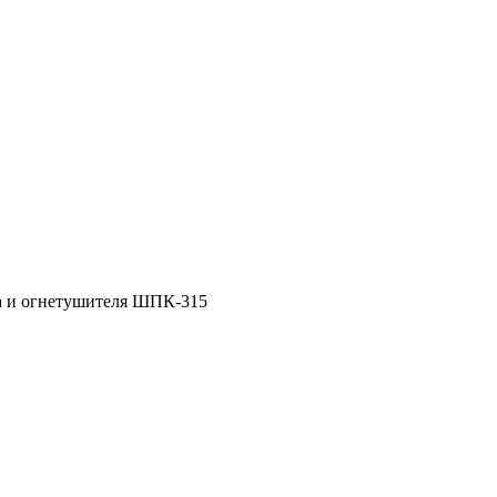
№6-Б/01148
Разре
а и огнетушителя ШПК-315