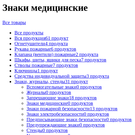
Знаки медицинские
Все товары
Все
продукты
Вся продукция
61 продукт
Огнетушители
4 продукта
Рукава пожарные
6 продуктов
Клапана (вентили) пожарные
2 продукта
Шкафы, щиты, ящики для песка
7 продуктов
Стволы пожарные
7 продуктов
Ключницы
1 продукт
Средства индивидуальной защиты
3 продукта
Знаки, журналы, стенды
31 продукт
Вспомогательные знаки
0 продуктов
Журналы
0 продуктов
Запрещающие знаки
18 продуктов
Знаки медицинские
0 продуктов
Знаки пожарной безопасности
13 продуктов
Знаки электробезопасности
0 продуктов
Предписывающие знаки безопасности
0 продуктов
Предупреждающие знаки
0 продуктов
Стенды
0 продуктов