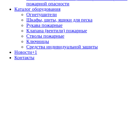
пожарной опасности
Каталог оборудования
Огнетушители
Шкафы, щиты, ящики для песка
Рукава пожарные
Клапана (вентили) пожарные
Стволы пожарные
Ключницы
Средства индивидуальной защиты
Новости
+1
Контакты
Лицензия МЧС №6-Б/01148
Разрешение Ростехнадзора