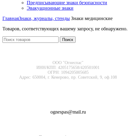
Предписывающие знаки безопасности
Эвакуационные знаки
Главная
Знаки, журналы, стенды
Знаки медицинские
Товаров, соответствующих вашему запросу, не обнаружено.
Поиск
ООО "Огнеспас"
ИНН/КПП: 4205175658/420501001
ОГРН: 1094205005685
Адрес: 650004, г. Кемерово, пр. Советский, 9, оф.108
8 (3842) 45-25-67
8 (909) 513-84-09
ognespas@mail.ru