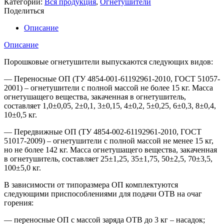
Категории:
Вся продукция
,
Огнетушители
Поделиться
Описание
Описание
Порошковые огнетушители выпускаются следующих видов:
— Переносные ОП (ТУ 4854-001-61192961-2010, ГОСТ 51057-
2001) – огнетушители с полной массой не более 15 кг. Масса
огнетушащего вещества, закаченная в огнетушитель,
составляет 1,0±0,05, 2±0,1, 3±0,15, 4±0,2, 5±0,25, 6±0,3, 8±0,4,
10±0,5 кг.
— Передвижные ОП (ТУ 4854-002-61192961-2010, ГОСТ
51017-2009) – огнетушители с полной массой не менее 15 кг,
но не более 142 кг. Масса огнетушащего вещества, закаченная
в огнетушитель, составляет 25±1,25, 35±1,75, 50±2,5, 70±3,5,
100±5,0 кг.
В зависимости от типоразмера ОП комплектуются
следующими приспособлениями для подачи ОТВ на очаг
горения:
— переносные ОП с массой заряда ОТВ до 3 кг – насадок;