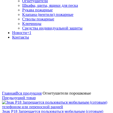
Огнетушители
Шкафы, щиты, ящики для песка
Рукава пожарные
Клапана (вентили) пожарные
Стволы пожарные
Ключницы
Средства индивидуальной защиты
Новости
+1
Контакты
Лицензия МЧС №6-Б/01148
Разрешение Ростехнадзора
Увеличить
Главная
Вся продукция
Огнетушители порошковые
Предыдущий товар
Знак P18 Запрещается пользоваться мобильным (сотовым)