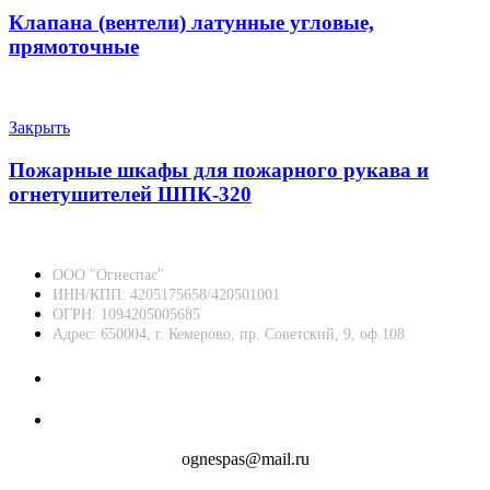
Клапана (вентели) латунные угловые,
прямоточные
Закрыть
Пожарные шкафы для пожарного рукава и
огнетушителей ШПК-320
ООО "Огнеспас"
ИНН/КПП: 4205175658/420501001
ОГРН: 1094205005685
Адрес: 650004, г. Кемерово, пр. Советский, 9, оф.108
8 (3842) 45-25-67
8 (909) 513-84-09
ognespas@mail.ru